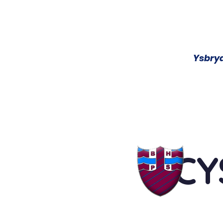
Ysbryd
CARTREF
EIN HYSGOL
SWYDDFA 24/7
EIN C
CY