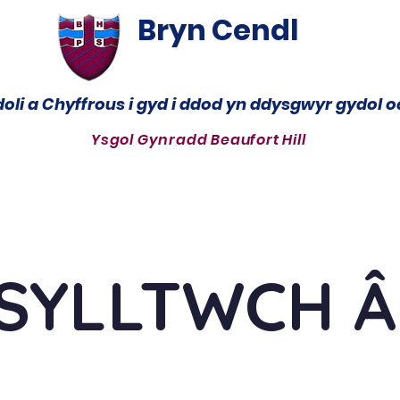
Bryn Cendl
oli a Chyffrous i gyd i ddod yn ddysgwyr gydol 
Ysgol Gynradd Beaufort Hill
WRICWLWM
PARTH DISGYBLION
LLAIS Y DISGYBL
SYLLTWCH Â