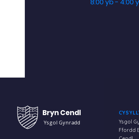
8:00 yb - 4:00 
Bryn Cendl
CYSYLL
Ysgol G
Ysgol Gynradd
Ffordd 
Cendl