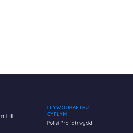
LLYWODRAETHU
CYFLYM
t Hill
Polisi Preifatrwydd