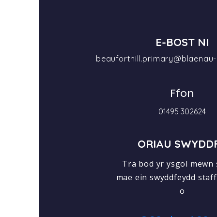
E-BOST NI
beauforthill.primary@blaenau
Ffon
01495 302624
ORIAU SWYDD
Tra bod yr ysgol mewn
mae ein swyddfeydd staff
o