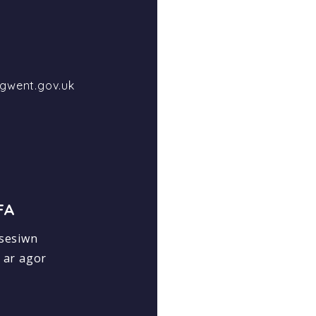
-gwent.gov.uk
FA
 sesiwn
 ar agor