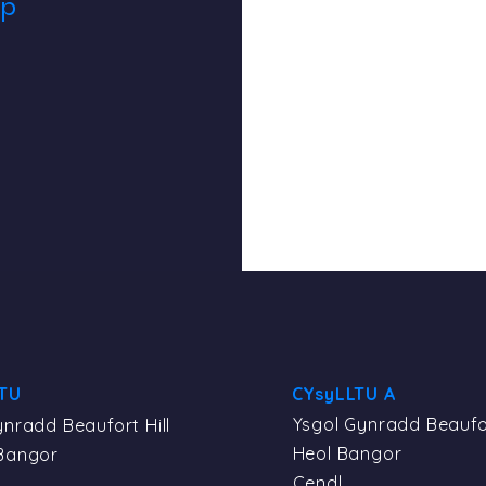
yp
TU
CYsyLLTU A
Ysgol Gynradd Beaufor
ynradd Beaufort Hill
Heol Bangor
Bangor
Cendl