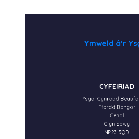
Ymweld â'r Ys
CYFEIRIAD
Ysgol Gynradd Beaufort
Ffordd Bangor
Cendl
Glyn Ebwy
NP23 5QD