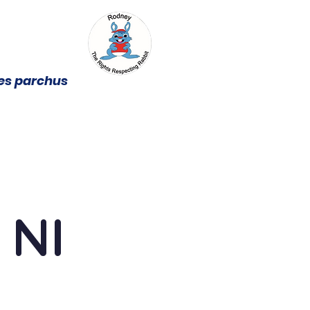
oes parchus
DOSBARTHIADAU
RHIENI
DIOGELU
Cinio Ysgol
 NI