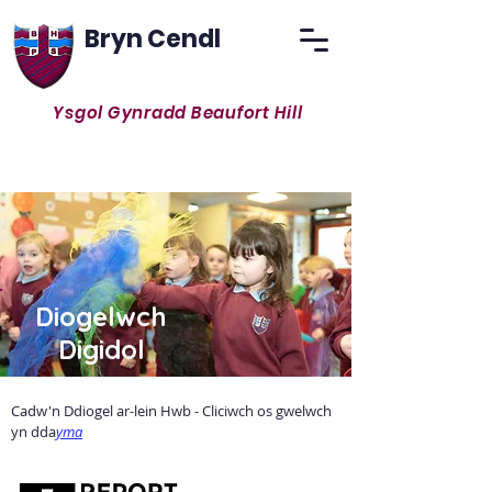
Bryn Cendl
Ysgol Gynradd Beaufort Hill
Ysbrydoli a Chyffrous i gyd i ddod yn
ddysgwyr gydol oes parchus
Diogelwch
Digidol
Cadw'n Ddiogel ar-lein Hwb - Cliciwch os gwelwch
yn dda
yma