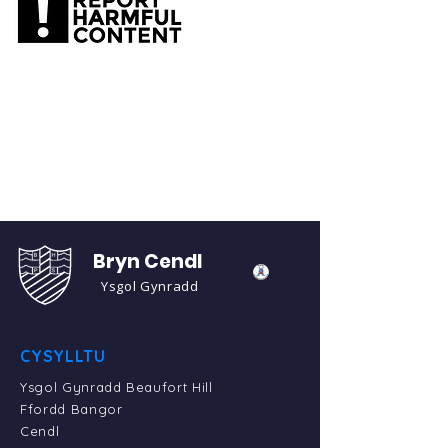
Bryn Cendl
Ysgol Gynradd
CYSYLLTU
Ysgol Gynradd Beaufort Hill
Ffordd Bangor
Cendl