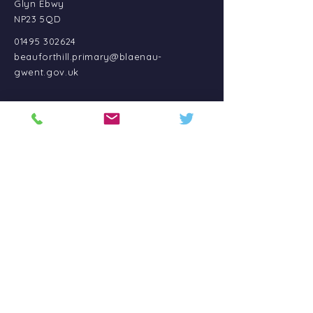
Glyn Ebwy
NP23 5QD
01495 302624
beauforthill.primary@blaenau-
gwent.gov.uk
CYsyLLTU A
Ysgol Gynradd Beaufort Hill
Heol Bangor
Cendl
Glyn Ebwy
NP23 5QD
01495 302624
beauforthill.primary@blaenau-
gwent.gov.uk
LLYWODRAETHU CYFLYM